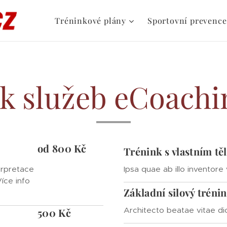
Tréninkové plány
Sportovní prevence
k služeb eCoachi
od 800 Kč
Trénink s vlastním tě
erpretace
Ipsa quae ab illo inventore 
Více info
Základní silový tréni
Architecto beatae vitae di
500 Kč