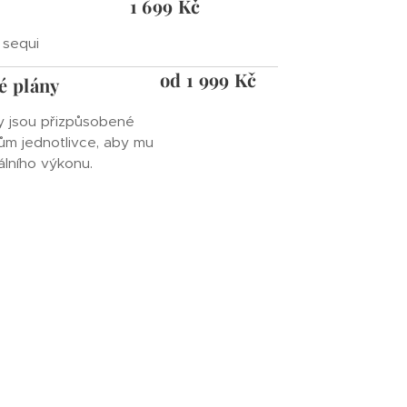
1 699 Kč
 sequi
od 1 999 Kč
é plány
ny jsou přizpůsobené
ům jednotlivce, aby mu
lního výkonu.