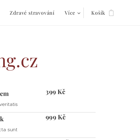
Zdravé stravování
Více
Košík
ng.cz
399 Kč
lem
veritatis
999 Kč
nk
cta sunt