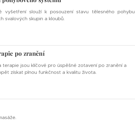
vé vyšetření slouží k posouzení stavu tělesného pohyb
ch svalových skupin a kloubů.
rapie po zranění
a terapie jsou klíčové pro úspěšné zotavení po zranění a
ět získat plnou funkčnost a kvalitu života.
 masáže.