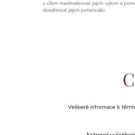
s cílem maximalizovat jejich výkon a pomo
dosáhnout jejich potenciálu
C
Veškeré infromace k těmt
Vstupní vyšetře