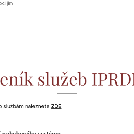
ci jim
eník služe
b IPR
o službám naleznete
ZDE
ní pohybového systému