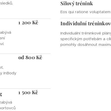
Silový trénink
sledků,
Eos qui ratione voluptatem
1 200 Kč
Individulní tréninkov
zabývá
Individuální tréninkové plá
ení
specifickým potřebám a cíl
ví.
pomohly dosáhnout maximá
od 800 Kč
t,
zy InBody
1 500 Kč
g
 zabývá
portovců