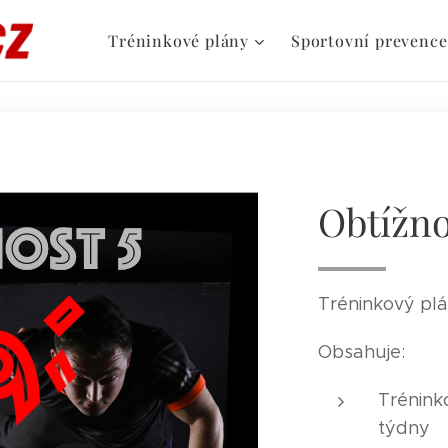
Tréninkové plány
Sportovní prevence
Obtížnos
Tréninkový plá
Obsahuje:
Trénink
týdny