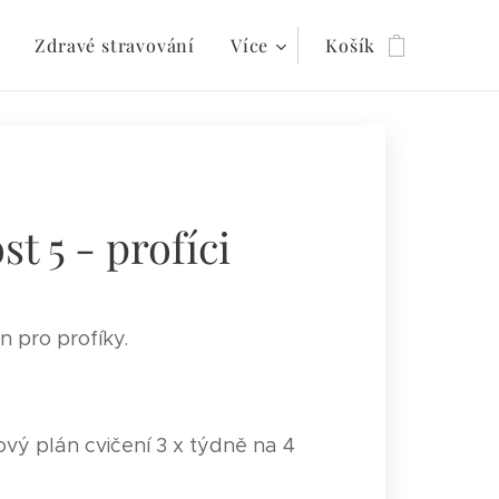
Zdravé stravování
Více
Košík
t 5 - profíci
n pro profíky.
ový plán cvičení 3 x týdně na 4