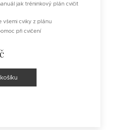
nuál jak tréninkový plán cvičit
e všemi cviky z plánu
pomoc při cvičení
č
košíku