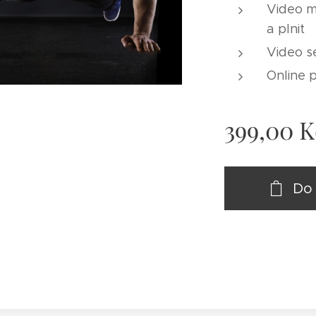
Video ma
a plnit
Video s
Online 
399,00
K
Do 