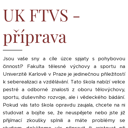
UK FTVS -
příprava
Jsou vaše sny a cíle úzce spjaty s pohybovou
činností? Fakulta tělesné výchovy a sportu na
Univerzitě Karlově v Praze je jedinečnou přiležitostí
k seberealizaci a vzdělávání. Tato škola nabízí velice
pestré a odborné znalosti z oboru tělovýchovy,
sportu, duševního rozvoje, ale i vědeckého bádání.
Pokud vás tato škola opravdu zaujala, chcete na ni
studovat a bojíte se, že neuspějete nebo jste již
přijímací zkoušky splnili a máte problémy se
studiem, dokážeme vás připravit či asistovat při